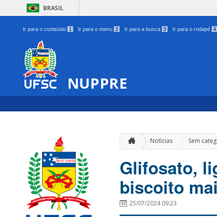
BRASIL
Ir para o conteúdo
1
Ir para o menu
2
Ir para a busca
3
Ir para o rodapé
4
NUPPRE
Notícias
Sem categ
Glifosato, 
biscoito ma
25/07/2024 09:23