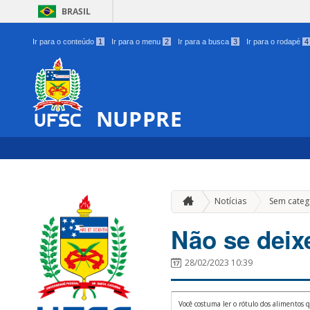
BRASIL
Ir para o conteúdo
1
Ir para o menu
2
Ir para a busca
3
Ir para o rodapé
4
NUPPRE
Notícias
Sem categ
Não se deix
28/02/2023 10:39
Você costuma ler o rótulo dos alimentos