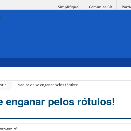
Simplifique!
Comunica BR
Parti
»
oria
Não se deixe enganar pelos rótulos!
e enganar pelos rótulos!
 que consome?