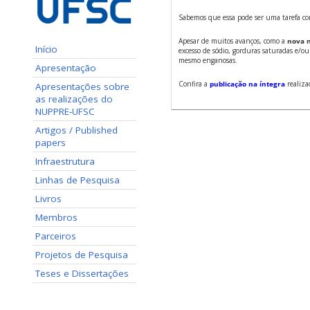
Sabemos que essa pode ser uma tarefa comp
Apesar de muitos avanços, como a
nova 
Início
excesso de sódio, gorduras saturadas e/ou
mesmo enganosas.
Apresentação
Confira a
publicação na íntegra
realiza
Apresentações sobre
as realizações do
NUPPRE-UFSC
Artigos / Published
papers
Infraestrutura
Linhas de Pesquisa
Livros
Membros
Parceiros
Projetos de Pesquisa
Teses e Dissertações