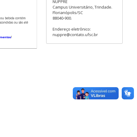
NUPPRE
Campus Universitário, Trindade.
Florianópolis/SC
88040-900.
 ou bebida contém
escondidas ou são até
Endereço eletrônico:
nuppre@contato.ufsc.br
limentos
!